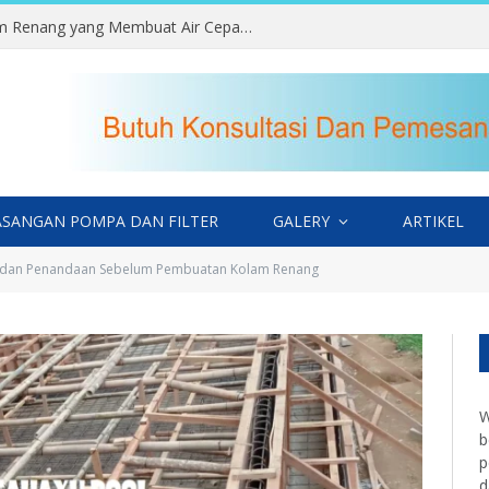
Kesalahan Memilih Lokasi Kolam Renang yang Membuat Air Cepat Kotor
SANGAN POMPA DAN FILTER
GALERY
ARTIKEL
 dan Penandaan Sebelum Pembuatan Kolam Renang
W
b
p
d