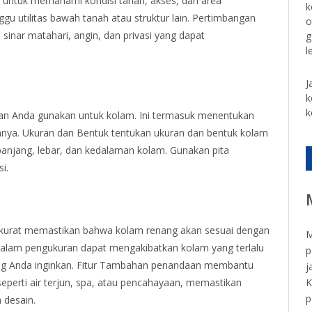
si untuk memahami kondisi tanah, akses, dan area
k
gu utilitas bawah tanah atau struktur lain. Pertimbangan
o
 sinar matahari, angin, dan privasi yang dapat
g
l
J
k
k
akan Anda gunakan untuk kolam. Ini termasuk menentukan
lainnya. Ukuran dan Bentuk tentukan ukuran dan bentuk kolam
panjang, lebar, dan kedalaman kolam. Gunakan pita
i.
kurat memastikan bahwa kolam renang akan sesuai dengan
M
dalam pengukuran dapat mengakibatkan kolam yang terlalu
p
 yang Anda inginkan. Fitur Tambahan penandaan membantu
j
K
eperti air terjun, spa, atau pencahayaan, memastikan
p
 desain.