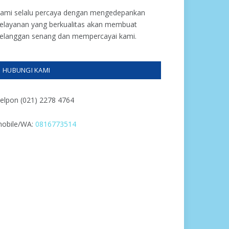
ami selalu percaya dengan mengedepankan
elayanan yang berkualitas akan membuat
elanggan senang dan mempercayai kami.
HUBUNGI KAMI
elpon (021) 2278 4764
obile/WA:
0816773514