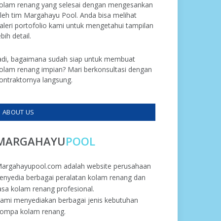
olam renang yang selesai dengan mengesankan
leh tim Margahayu Pool. Anda bisa melihat
aleri portofolio kami untuk mengetahui tampilan
ebih detail.
adi, bagaimana sudah siap untuk membuat
olam renang impian? Mari berkonsultasi dengan
ontraktornya langsung.
ABOUT US
MARGAHAYU
POOL
argahayupool.com adalah website perusahaan
enyedia berbagai peralatan kolam renang dan
asa kolam renang profesional.
ami menyediakan berbagai jenis kebutuhan
ompa kolam renang.