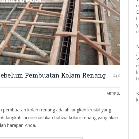
m
D
b
y
d
M
j
P
m
k
Sebelum Pembuatan Kolam Renang
0
t
K
ARTIKEL
k
m pembuatan kolam renang adalah langkah krusial yang
kah-langkah ini memastikan bahwa kolam renang yang akan
 dan harapan Anda.