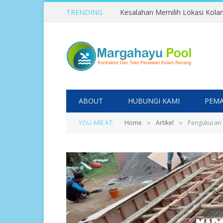
TRENDING
ABOUT
HUBUNGI KAMI
PEMA
YOU ARE AT:
Home
Artikel
Pengukuran
»
»