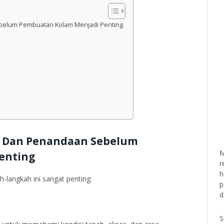
belum Pembuatan Kolam Menjadi Penting
g
 Dan Penandaan Sebelum
M
enting
r
h
-langkah ini sangat penting:
p
d
S