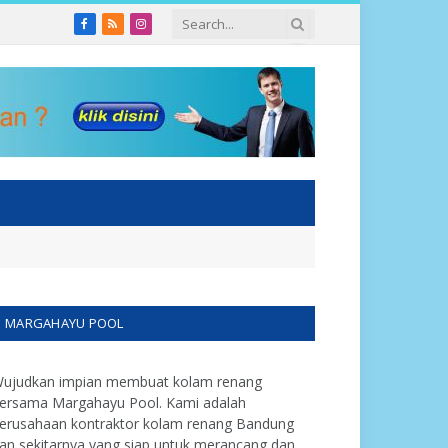
Facebook
RSS
Instagram
MARGAHAYU POOL
ujudkan impian membuat kolam renang
ersama Margahayu Pool. Kami adalah
erusahaan kontraktor kolam renang Bandung
an sekitarnya yang siap untuk merancang dan