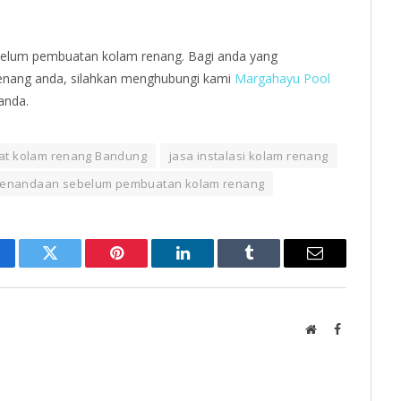
belum pembuatan kolam renang. Bagi anda yang
nang anda, silahkan menghubungi kami
Margahayu Pool
anda.
uat kolam renang Bandung
jasa instalasi kolam renang
penandaan sebelum pembuatan kolam renang
cebook
Twitter
Pinterest
LinkedIn
Tumblr
Email
Website
Facebook