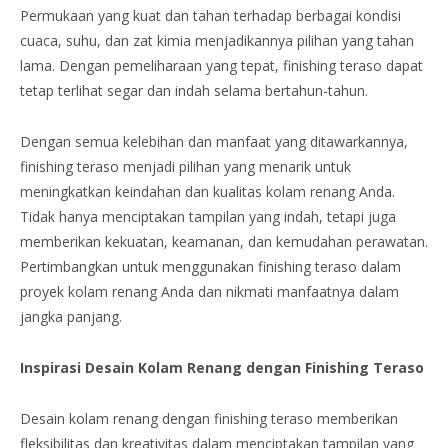
Permukaan yang kuat dan tahan terhadap berbagai kondisi
cuaca, suhu, dan zat kimia menjadikannya pilihan yang tahan
lama. Dengan pemeliharaan yang tepat, finishing teraso dapat
tetap terlihat segar dan indah selama bertahun-tahun.
Dengan semua kelebihan dan manfaat yang ditawarkannya,
finishing teraso menjadi pilihan yang menarik untuk
meningkatkan keindahan dan kualitas kolam renang Anda.
Tidak hanya menciptakan tampilan yang indah, tetapi juga
memberikan kekuatan, keamanan, dan kemudahan perawatan.
Pertimbangkan untuk menggunakan finishing teraso dalam
proyek kolam renang Anda dan nikmati manfaatnya dalam
jangka panjang.
Inspirasi Desain Kolam Renang dengan Finishing Teraso
Desain kolam renang dengan finishing teraso memberikan
fleksibilitas dan kreativitas dalam menciptakan tampilan yang