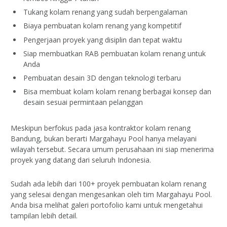
Tukang kolam renang yang sudah berpengalaman
Biaya pembuatan kolam renang yang kompetitif
Pengerjaan proyek yang disiplin dan tepat waktu
Siap membuatkan RAB pembuatan kolam renang untuk
Anda
Pembuatan desain 3D dengan teknologi terbaru
Bisa membuat kolam kolam renang berbagai konsep dan
desain sesuai permintaan pelanggan
Meskipun berfokus pada jasa kontraktor kolam renang
Bandung, bukan berarti Margahayu Pool hanya melayani
wilayah tersebut. Secara umum perusahaan ini siap menerima
proyek yang datang dari seluruh Indonesia.
Sudah ada lebih dari 100+ proyek pembuatan kolam renang
yang selesai dengan mengesankan oleh tim Margahayu Pool.
Anda bisa melihat galeri portofolio kami untuk mengetahui
tampilan lebih detail.