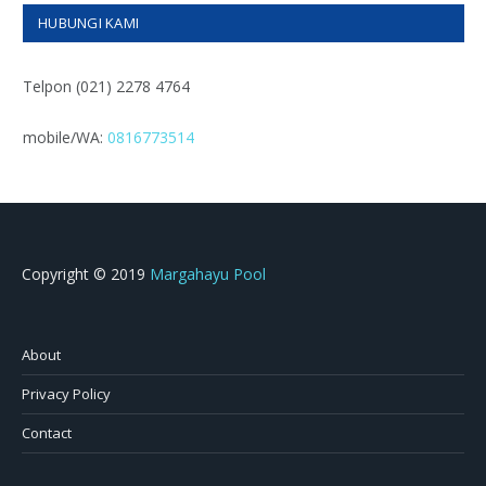
HUBUNGI KAMI
Telpon (021) 2278 4764
mobile/WA:
0816773514
Copyright © 2019
Margahayu Pool
About
Privacy Policy
Contact