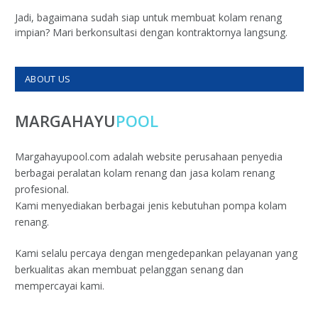
Jadi, bagaimana sudah siap untuk membuat kolam renang
impian? Mari berkonsultasi dengan kontraktornya langsung.
ABOUT US
MARGAHAYU
POOL
Margahayupool.com adalah website perusahaan penyedia
berbagai peralatan kolam renang dan jasa kolam renang
profesional.
Kami menyediakan berbagai jenis kebutuhan pompa kolam
renang.
Kami selalu percaya dengan mengedepankan pelayanan yang
berkualitas akan membuat pelanggan senang dan
mempercayai kami.