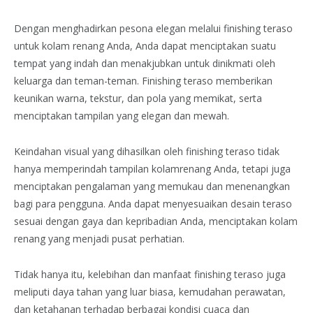
Dengan menghadirkan pesona elegan melalui finishing teraso
untuk kolam renang Anda, Anda dapat menciptakan suatu
tempat yang indah dan menakjubkan untuk dinikmati oleh
keluarga dan teman-teman. Finishing teraso memberikan
keunikan warna, tekstur, dan pola yang memikat, serta
menciptakan tampilan yang elegan dan mewah.
Keindahan visual yang dihasilkan oleh finishing teraso tidak
hanya memperindah tampilan kolamrenang Anda, tetapi juga
menciptakan pengalaman yang memukau dan menenangkan
bagi para pengguna. Anda dapat menyesuaikan desain teraso
sesuai dengan gaya dan kepribadian Anda, menciptakan kolam
renang yang menjadi pusat perhatian.
Tidak hanya itu, kelebihan dan manfaat finishing teraso juga
meliputi daya tahan yang luar biasa, kemudahan perawatan,
dan ketahanan terhadap berbagai kondisi cuaca dan