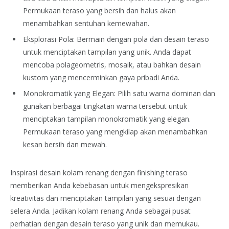
Permukaan teraso yang bersih dan halus akan
menambahkan sentuhan kemewahan.
Eksplorasi Pola: Bermain dengan pola dan desain teraso
untuk menciptakan tampilan yang unik. Anda dapat
mencoba polageometris, mosaik, atau bahkan desain
kustom yang mencerminkan gaya pribadi Anda.
Monokromatik yang Elegan: Pilih satu warna dominan dan
gunakan berbagai tingkatan warna tersebut untuk
menciptakan tampilan monokromatik yang elegan.
Permukaan teraso yang mengkilap akan menambahkan
kesan bersih dan mewah.
Inspirasi desain kolam renang dengan finishing teraso
memberikan Anda kebebasan untuk mengekspresikan
kreativitas dan menciptakan tampilan yang sesuai dengan
selera Anda. Jadikan kolam renang Anda sebagai pusat
perhatian dengan desain teraso yang unik dan memukau.