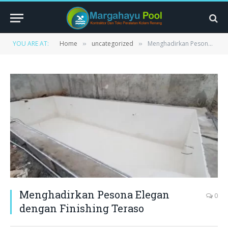
YOU ARE AT:
Home
uncategorized
Menghadirkan Pesona Elegan dengan Finishing Teraso
»
»
Menghadirkan Pesona Elegan
0
dengan Finishing Teraso