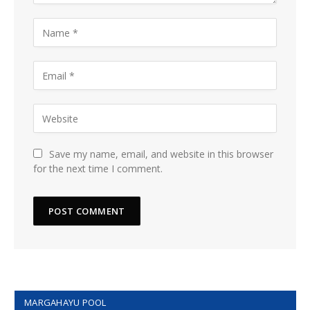
Save my name, email, and website in this browser
for the next time I comment.
MARGAHAYU POOL