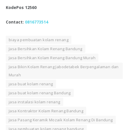
KodePos 12560
Contact:
0816773514
biaya pembuatan kolam renang
Jasa Bersihkan Kolam Renang Bandung
Jasa Bersihkan Kolam Renang Bandung Murah
Jasa Bikin Kolam Renang Jabodetabek Berpengalaman dan
Murah
jasa buat kolam renang
Jasa buat kolam renang Bandung
jasa instalasi kolam renang
Jasa Kontraktor Kolam Renang Bandung
Jasa Pasang Keramik Mozaik Kolam Renang Di Bandung
Jasa pembuatan kolam renang bandung