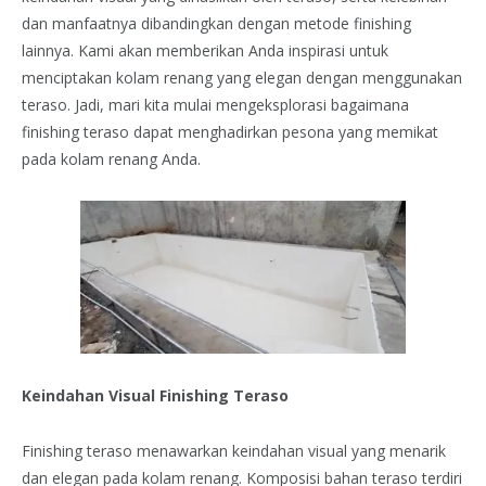
dan manfaatnya dibandingkan dengan metode finishing
lainnya. Kami akan memberikan Anda inspirasi untuk
menciptakan kolam renang yang elegan dengan menggunakan
teraso. Jadi, mari kita mulai mengeksplorasi bagaimana
finishing teraso dapat menghadirkan pesona yang memikat
pada kolam renang Anda.
Keindahan Visual Finishing Teraso
Finishing teraso menawarkan keindahan visual yang menarik
dan elegan pada kolam renang. Komposisi bahan teraso terdiri