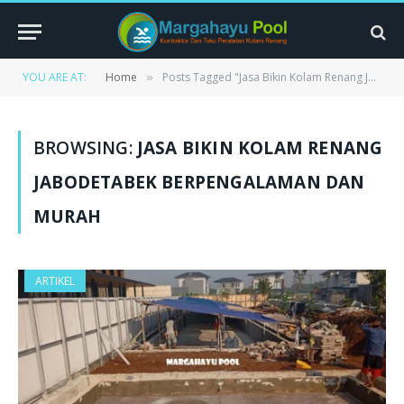
YOU ARE AT:
Home
Posts Tagged "Jasa Bikin Kolam Renang Jabodetabek Berpengalaman dan Murah"
»
BROWSING:
JASA BIKIN KOLAM RENANG
JABODETABEK BERPENGALAMAN DAN
MURAH
ARTIKEL