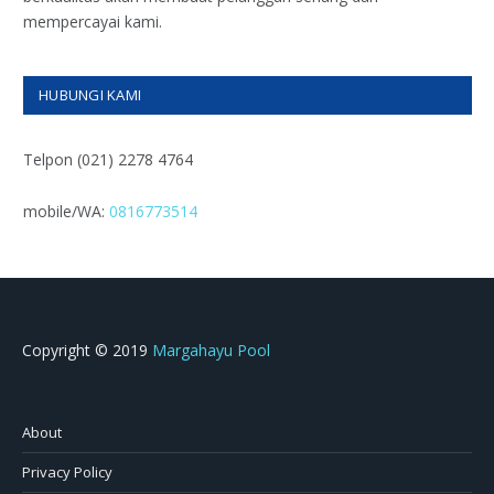
mempercayai kami.
HUBUNGI KAMI
Telpon (021) 2278 4764
mobile/WA:
0816773514
Copyright © 2019
Margahayu Pool
About
Privacy Policy