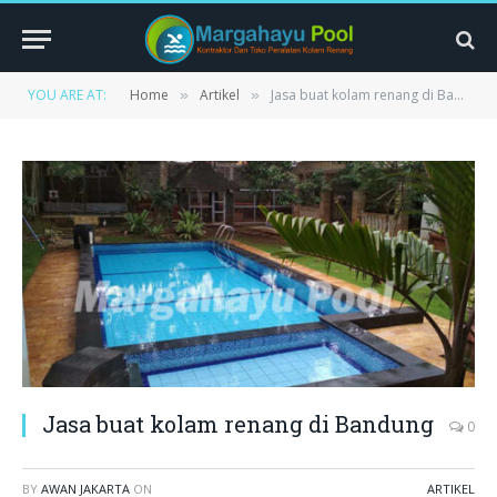
YOU ARE AT:
Home
Artikel
Jasa buat kolam renang di Bandung
»
»
Jasa buat kolam renang di Bandung
0
BY
AWAN JAKARTA
ON
ARTIKEL