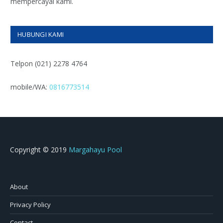
mempercayai kami.
HUBUNGI KAMI
Telpon (021) 2278 4764
mobile/WA:
0816773514
Copyright © 2019
Margahayu Pool
About
Privacy Policy
Contact