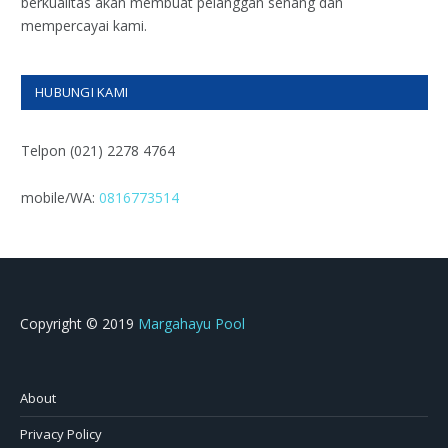
berkualitas akan membuat pelanggan senang dan
mempercayai kami.
HUBUNGI KAMI
Telpon (021) 2278 4764
mobile/WA:
0816773514
Copyright © 2019
Margahayu Pool
About
Privacy Policy