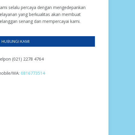
ami selalu percaya dengan mengedepankan
elayanan yang berkualitas akan membuat
elanggan senang dan mempercayai kami.
HUBUNGI KAMI
elpon (021) 2278 4764
obile/WA:
0816773514