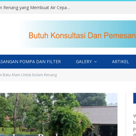
Kesalahan Memilih Lokasi Kolam Renang yang Membuat Air Cepat Kotor
SANGAN POMPA DAN FILTER
GALERY
ARTIKEL
i Batu Alam Untuk Kolam Renang
W
b
p
d