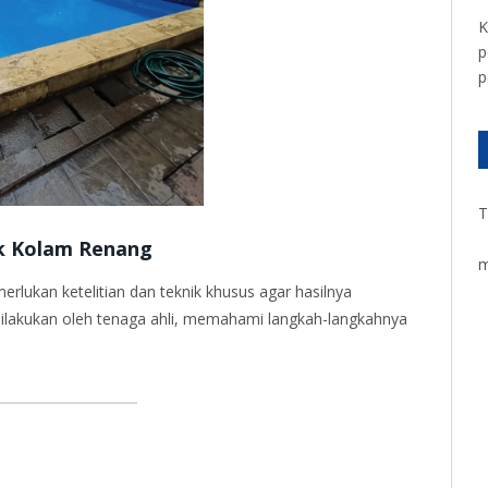
K
p
p
T
k Kolam Renang
m
ukan ketelitian dan teknik khusus agar hasilnya
ilakukan oleh tenaga ahli, memahami langkah-langkahnya