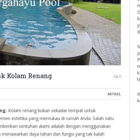
m
D
b
y
d
M
j
P
m
k
uk Kolam Renang
0
t
K
ARTIKEL
k
ng.
Kolam renang bukan sekadar tempat untuk
 elemen estetika yang memukau di rumah Anda. Salah satu
mberikan sentuhan alami adalah dengan menggunakan
ga menawarkan daya tahan dan fungsi yang tak kalah