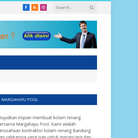
Facebook
RSS
Instagram
MARGAHAYU POOL
ujudkan impian membuat kolam renang
ersama Margahayu Pool. Kami adalah
erusahaan kontraktor kolam renang Bandung
an sekitarnya yang siap untuk merancang dan