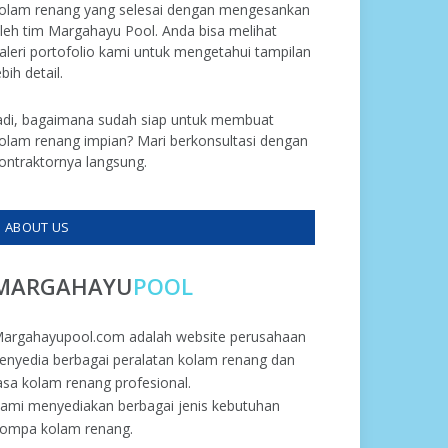
olam renang yang selesai dengan mengesankan
leh tim Margahayu Pool. Anda bisa melihat
aleri portofolio kami untuk mengetahui tampilan
ebih detail.
adi, bagaimana sudah siap untuk membuat
olam renang impian? Mari berkonsultasi dengan
ontraktornya langsung.
ABOUT US
MARGAHAYU
POOL
argahayupool.com adalah website perusahaan
enyedia berbagai peralatan kolam renang dan
asa kolam renang profesional.
ami menyediakan berbagai jenis kebutuhan
ompa kolam renang.