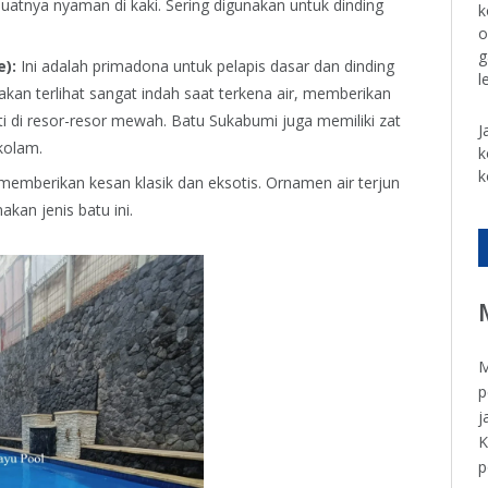
tnya nyaman di kaki. Sering digunakan untuk dinding
k
o
g
):
Ini adalah primadona untuk pelapis dasar dan dinding
l
kan terlihat sangat indah saat terkena air, memberikan
ti di resor-resor mewah. Batu Sukabumi juga memiliki zat
J
kolam.
k
k
memberikan kesan klasik dan eksotis. Ornamen air terjun
kan jenis batu ini.
M
p
j
K
p