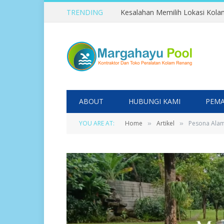
TRENDING
ABOUT
HUBUNGI KAMI
PEMA
YOU ARE AT:
Home
Artikel
Pesona Alam
»
»