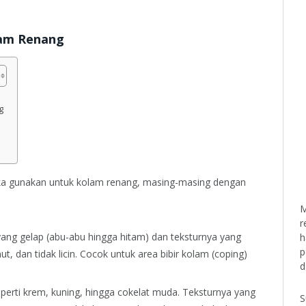
lam Renang
g
eka gunakan untuk kolam renang, masing-masing dengan
M
r
ang gelap (abu-abu hingga hitam) dan teksturnya yang
h
p
t, dan tidak licin. Cocok untuk area bibir kolam (coping)
d
perti krem, kuning, hingga cokelat muda. Teksturnya yang
S