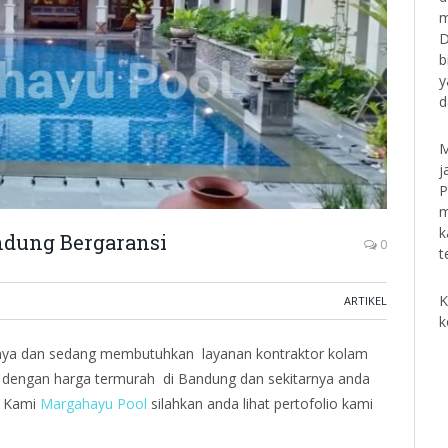
m
D
b
y
d
M
j
P
m
k
ndung Bergaransi
0
t
K
ARTIKEL
k
tarnya dan sedang membutuhkan layanan kontraktor kolam
dengan harga termurah di Bandung dan sekitarnya anda
a Kami
Margahayu Pool
silahkan anda lihat pertofolio kami