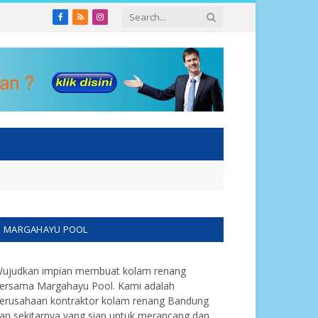
Facebook
RSS
Instagram
MARGAHAYU POOL
ujudkan impian membuat kolam renang
ersama Margahayu Pool. Kami adalah
erusahaan kontraktor kolam renang Bandung
an sekitarnya yang siap untuk merancang dan