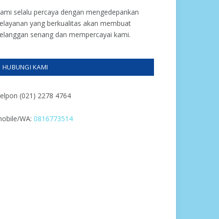
ami selalu percaya dengan mengedepankan
elayanan yang berkualitas akan membuat
elanggan senang dan mempercayai kami.
HUBUNGI KAMI
elpon (021) 2278 4764
obile/WA:
0816773514