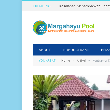
TRENDING
ABOUT
HUBUNGI KAMI
PEMA
YOU ARE AT:
Home
Artikel
Kontraktor 
»
»