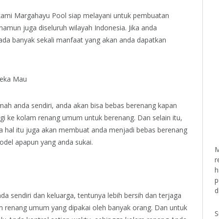
kami Margahayu Pool siap melayani untuk pembuatan
amun juga diseluruh wilayah Indonesia. Jika anda
ada banyak sekali manfaat yang akan anda dapatkan
reka Mau
mah anda sendiri, anda akan bisa bebas berenang kapan
ergi ke kolam renang umum untuk berenang. Dan selain itu,
a hal itu juga akan membuat anda menjadi bebas berenang
del apapun yang anda sukai.
M
r
h
p
d
a sendiri dan keluarga, tentunya lebih bersih dan terjaga
am renang umum yang dipakai oleh banyak orang. Dan untuk
S