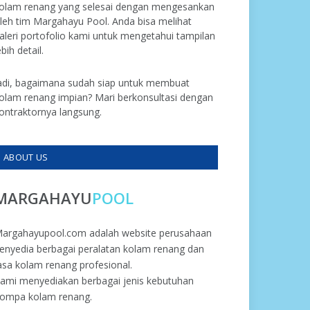
olam renang yang selesai dengan mengesankan
leh tim Margahayu Pool. Anda bisa melihat
aleri portofolio kami untuk mengetahui tampilan
ebih detail.
adi, bagaimana sudah siap untuk membuat
olam renang impian? Mari berkonsultasi dengan
ontraktornya langsung.
ABOUT US
MARGAHAYU
POOL
argahayupool.com adalah website perusahaan
enyedia berbagai peralatan kolam renang dan
asa kolam renang profesional.
ami menyediakan berbagai jenis kebutuhan
ompa kolam renang.