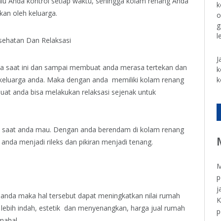
alu Anda kontrol setiap waktu, sehingga kolam renang Anda
k
an oleh keluarga.
o
g
l
sehatan Dan Relaksasi
J
nda saat ini dan sampai membuat anda merasa tertekan dan
k
 keluarga anda. Maka dengan anda memiliki kolam renang
k
buat anda bisa melakukan relaksasi sejenak untuk
n saat anda mau. Dengan anda berendam di kolam renang
anda menjadi rileks dan pikiran menjadi tenang.
M
p
j
h anda maka hal tersebut dapat meningkatkan nilai rumah
K
 lebih indah, estetik dan menyenangkan, harga jual rumah
p
 mahal.