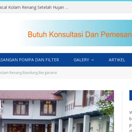
Kesalahan Menambahkan Chemical Kolam Renang Setelah Hujan yang Sering Terjadi
SANGAN POMPA DAN FILTER
GALERY
ARTIKEL
Kolam Renang Bandung Bergaransi
W
b
p
d