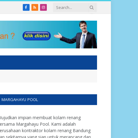
Facebook
RSS
Instagram
MARGAHAYU POOL
ujudkan impian membuat kolam renang
ersama Margahayu Pool. Kami adalah
erusahaan kontraktor kolam renang Bandung
an sekitarnya yang siap untuk merancang dan