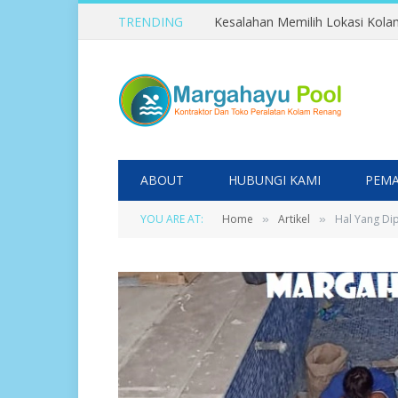
TRENDING
ABOUT
HUBUNGI KAMI
PEMA
YOU ARE AT:
Home
Artikel
Hal Yang Di
»
»