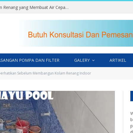
Kesalahan Memilih Lokasi Kolam Renang yang Membuat Air Cepat Kotor
SANGAN POMPA DAN FILTER
GALERY
ARTIKEL
perhatikan Sebelum Membangun Kolam Renang Indoor
W
b
p
d