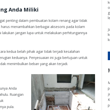
k
o
ng Anda Miliki
g
l
gat penting dalam pembuatan kolam renang agar tidak
ka harus menambahkan berbagai aksesoris pada kolam
J
i lakukan jangan lupa untuk melakukan perhitungannya
k
k
tara kedua belah pihak agar tidak terjadi kesalahan
erugian keduanya. Penyesuaian ini juga bertujuan untuk
dak menimbulkan beban yang akan terjadi.
M
p
tunya Anda
j
dahulu. Ruangan
K
uk
p
nya pula.