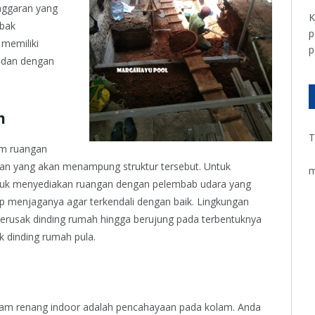
anggaran yang
K
 bak
p
 memiliki
p
 dan dengan
m
T
am ruangan
gan yang akan menampung struktur tersebut. Untuk
m
ntuk menyediakan ruangan dengan pelembab udara yang
ap menjaganya agar terkendali dengan baik. Lingkungan
 merusak dinding rumah hingga berujung pada terbentuknya
 dinding rumah pula.
lam renang indoor adalah pencahayaan pada kolam. Anda