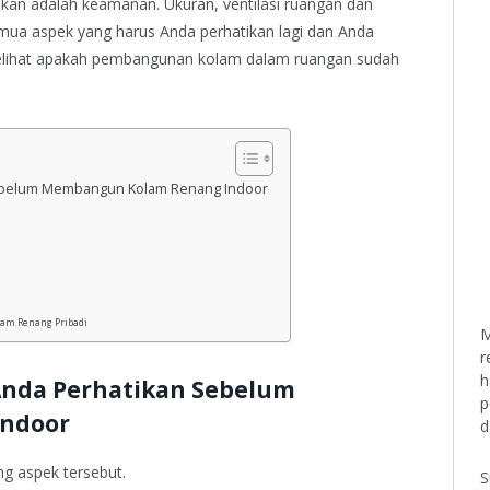
kan adalah keamanan. Ukuran, ventilasi ruangan dan
ua aspek yang harus Anda perhatikan lagi dan Anda
elihat apakah pembangunan kolam dalam ruangan sudah
Sebelum Membangun Kolam Renang Indoor
lam Renang Pribadi
M
r
h
Anda Perhatikan Sebelum
p
ndoor
d
ng aspek tersebut.
S