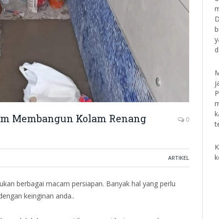
m
D
b
y
d
M
j
P
m
k
elum Membangun Kolam Renang
0
t
K
k
ARTIKEL
kan berbagai macam persiapan. Banyak hal yang perlu
dengan keinginan anda..