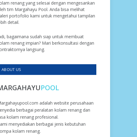
olam renang yang selesai dengan mengesankan
leh tim Margahayu Pool. Anda bisa melihat
aleri portofolio kami untuk mengetahui tampilan
ebih detail.
adi, bagaimana sudah siap untuk membuat
olam renang impian? Mari berkonsultasi dengan
ontraktornya langsung.
ABOUT US
MARGAHAYU
POOL
argahayupool.com adalah website perusahaan
enyedia berbagai peralatan kolam renang dan
asa kolam renang profesional.
ami menyediakan berbagai jenis kebutuhan
ompa kolam renang.