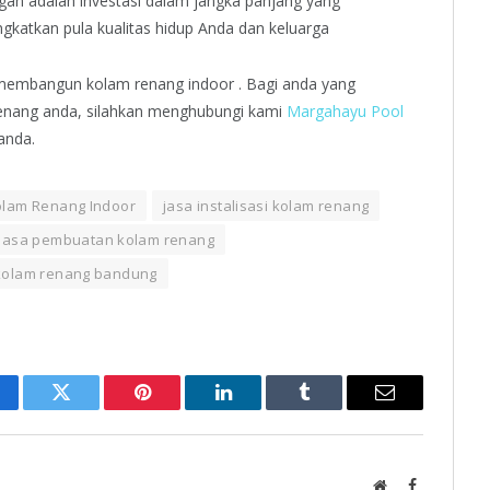
gan adalah investasi dalam jangka panjang yang
ngkatkan pula kualitas hidup Anda dan keluarga
m membangun kolam renang indoor . Bagi anda yang
nang anda, silahkan menghubungi kami
Margahayu Pool
anda.
olam Renang Indoor
jasa instalisasi kolam renang
Jasa pembuatan kolam renang
 kolam renang bandung
cebook
Twitter
Pinterest
LinkedIn
Tumblr
Email
Website
Facebook