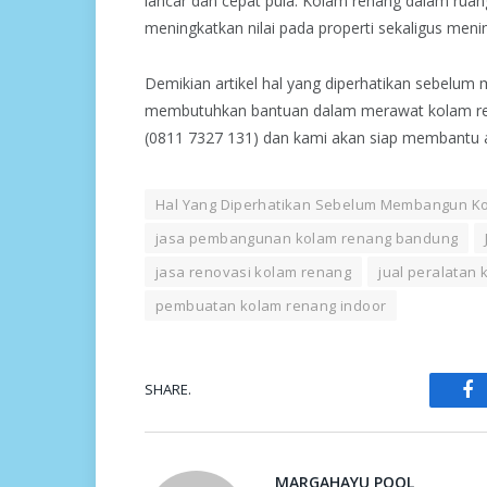
lancar dan cepat pula. Kolam renang dalam ruan
meningkatkan nilai pada properti sekaligus meni
Demikian artikel hal yang diperhatikan sebelu
membutuhkan bantuan dalam merawat kolam re
(0811 7327 131) dan kami akan siap membantu 
Hal Yang Diperhatikan Sebelum Membangun K
jasa pembangunan kolam renang bandung
jasa renovasi kolam renang
jual peralatan
pembuatan kolam renang indoor
SHARE.
Fa
MARGAHAYU POOL