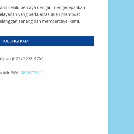
ami selalu percaya dengan mengedepankan
elayanan yang berkualitas akan membuat
elanggan senang dan mempercayai kami.
HUBUNGI KAMI
elpon (021) 2278 4764
obile/WA:
0816773514