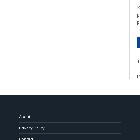
K
p
p
T
m
About
Privacy Policy
Contact