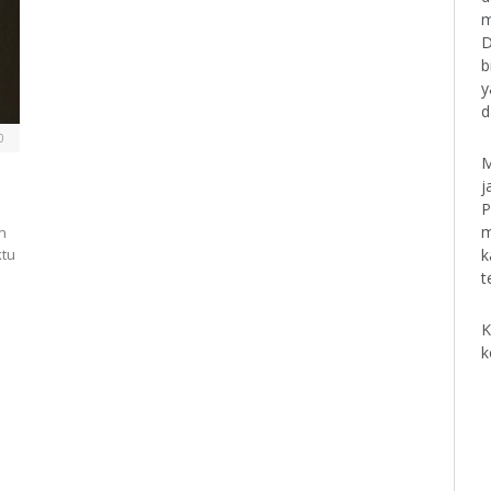
m
D
b
y
d
0
M
j
P
m
n
k
tu
t
K
k