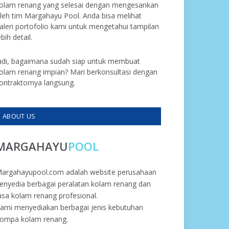
olam renang yang selesai dengan mengesankan
leh tim Margahayu Pool. Anda bisa melihat
aleri portofolio kami untuk mengetahui tampilan
ebih detail.
adi, bagaimana sudah siap untuk membuat
olam renang impian? Mari berkonsultasi dengan
ontraktornya langsung.
ABOUT US
MARGAHAYU
POOL
argahayupool.com adalah website perusahaan
enyedia berbagai peralatan kolam renang dan
asa kolam renang profesional.
ami menyediakan berbagai jenis kebutuhan
ompa kolam renang.