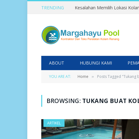
TRENDING
ABOUT
HUBUNGI KAMI
PEMA
YOU ARE AT:
Home
Posts Tagged "Tukang 
»
BROWSING:
TUKANG BUAT KO
ARTIKEL