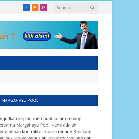
Facebook
RSS
Instagram
MARGAHAYU POOL
ujudkan impian membuat kolam renang
ersama Margahayu Pool. Kami adalah
erusahaan kontraktor kolam renang Bandung
an sekitarnya yang siap untuk merancang dan