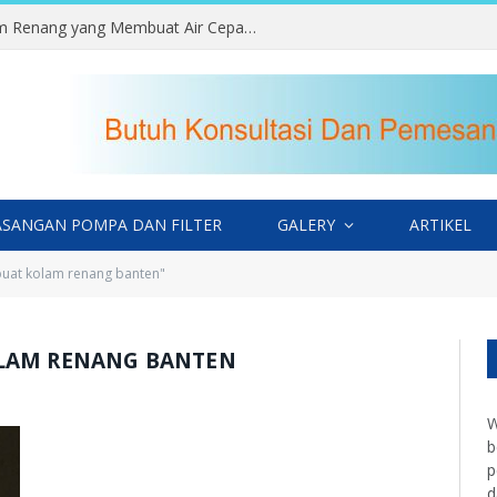
Kesalahan Memilih Lokasi Kolam Renang yang Membuat Air Cepat Kotor
SANGAN POMPA DAN FILTER
GALERY
ARTIKEL
buat kolam renang banten"
LAM RENANG BANTEN
W
b
p
d