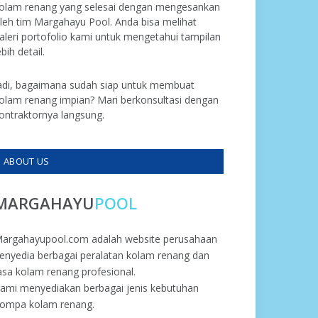
olam renang yang selesai dengan mengesankan
leh tim Margahayu Pool. Anda bisa melihat
aleri portofolio kami untuk mengetahui tampilan
ebih detail.
adi, bagaimana sudah siap untuk membuat
olam renang impian? Mari berkonsultasi dengan
ontraktornya langsung.
ABOUT US
MARGAHAYU
POOL
argahayupool.com adalah website perusahaan
enyedia berbagai peralatan kolam renang dan
asa kolam renang profesional.
ami menyediakan berbagai jenis kebutuhan
ompa kolam renang.