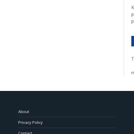
K
p
p
T
m
About
Privacy Policy
Contact