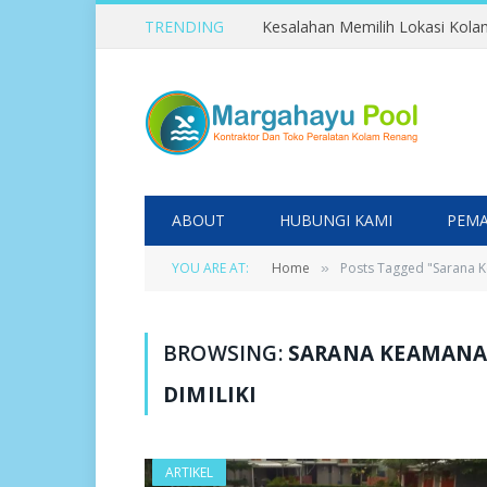
TRENDING
ABOUT
HUBUNGI KAMI
PEMA
YOU ARE AT:
Home
Posts Tagged "Sarana K
»
BROWSING:
SARANA KEAMANA
DIMILIKI
ARTIKEL