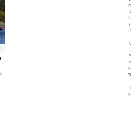
m
D
b
y
d
M
0
j
P
g
m
k
i
t
K
k