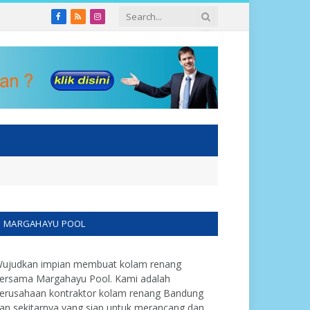
Facebook
RSS
Instagram
MARGAHAYU POOL
ujudkan impian membuat kolam renang
ersama Margahayu Pool. Kami adalah
erusahaan kontraktor kolam renang Bandung
an sekitarnya yang siap untuk merancang dan