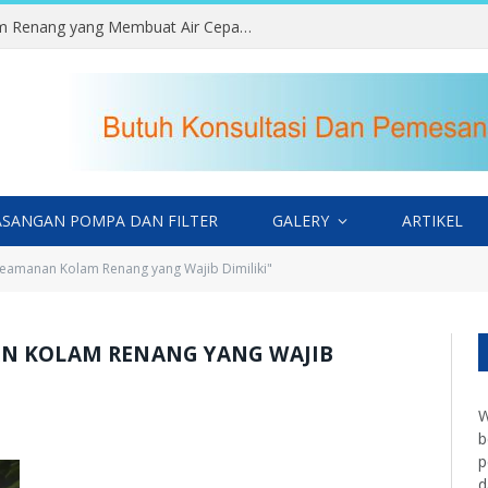
Kesalahan Memilih Lokasi Kolam Renang yang Membuat Air Cepat Kotor
SANGAN POMPA DAN FILTER
GALERY
ARTIKEL
eamanan Kolam Renang yang Wajib Dimiliki"
N KOLAM RENANG YANG WAJIB
W
b
p
d