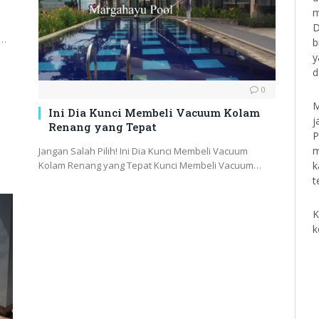
m
D
g…
b
y
d
0
M
Ini Dia Kunci Membeli Vacuum Kolam
j
Renang yang Tepat
P
m
Jangan Salah Pilih! Ini Dia Kunci Membeli Vacuum
k
Kolam Renang yang Tepat Kunci Membeli Vacuum…
t
K
k