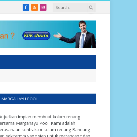
Facebook
RSS
Instagram
MARGAHAYU POOL
ujudkan impian membuat kolam renang
ersama Margahayu Pool. Kami adalah
erusahaan kontraktor kolam renang Bandung
an sekitarnya yang siap untuk merancang dan