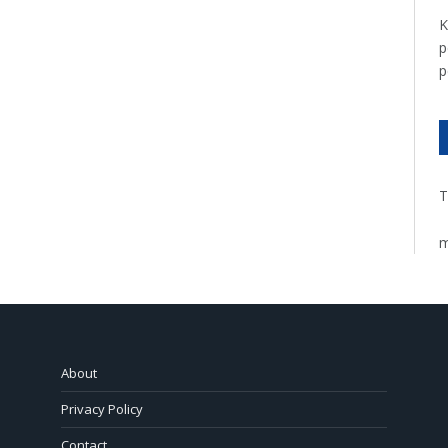
K
p
p
T
m
About
Privacy Policy
Contact