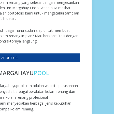
olam renang yang selesai dengan mengesankan
leh tim Margahayu Pool. Anda bisa melihat
aleri portofolio kami untuk mengetahui tampilan
ebih detail.
adi, bagaimana sudah siap untuk membuat
olam renang impian? Mari berkonsultasi dengan
ontraktornya langsung.
ABOUT US
MARGAHAYU
POOL
argahayupool.com adalah website perusahaan
enyedia berbagai peralatan kolam renang dan
asa kolam renang profesional.
ami menyediakan berbagai jenis kebutuhan
ompa kolam renang.