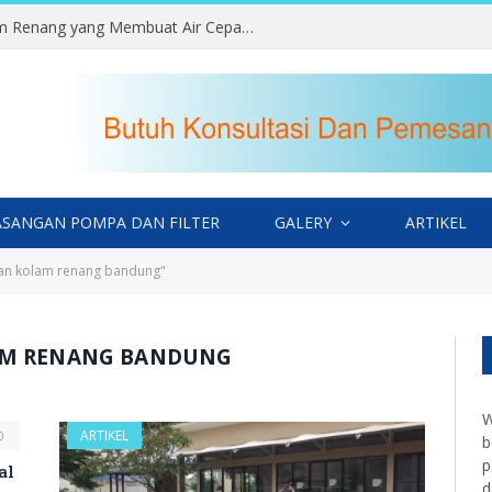
Kesalahan Memilih Lokasi Kolam Renang yang Membuat Air Cepat Kotor
SANGAN POMPA DAN FILTER
GALERY
ARTIKEL
an kolam renang bandung"
AM RENANG BANDUNG
W
ARTIKEL
0
b
p
al
d