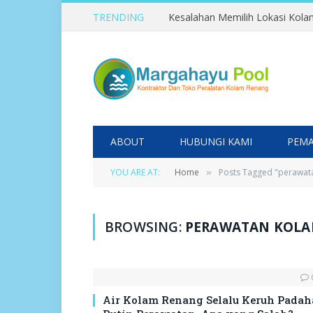
TRENDING
ABOUT
HUBUNGI KAMI
PEMA
YOU ARE AT:
Home
Posts Tagged "perawat
»
BROWSING:
PERAWATAN KOL
Air Kolam Renang Selalu Keruh Padah