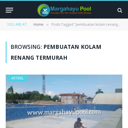
YOU ARE AT:
Home
Posts Tagged "pembuatan kolam renang termurah"
»
BROWSING:
PEMBUATAN KOLAM
RENANG TERMURAH
ARTIKEL