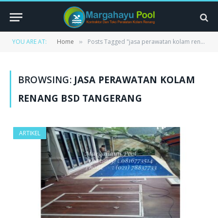
YOU ARE AT:
Home
Posts Tagged "jasa perawatan kolam renang bsd tangerang"
»
BROWSING:
JASA PERAWATAN KOLAM
RENANG BSD TANGERANG
ARTIKEL