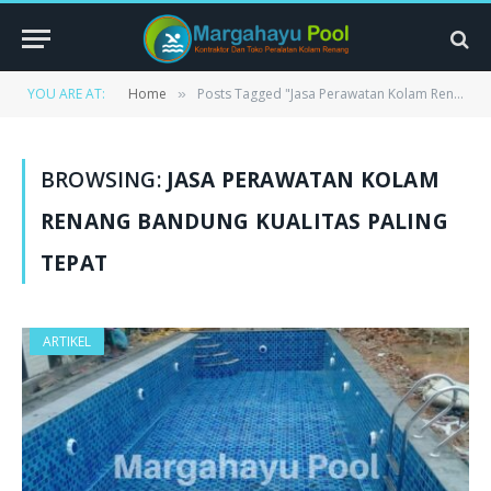
YOU ARE AT:
Home
Posts Tagged "Jasa Perawatan Kolam Renang Bandung Kualitas Paling Tepat"
»
BROWSING:
JASA PERAWATAN KOLAM
RENANG BANDUNG KUALITAS PALING
TEPAT
ARTIKEL