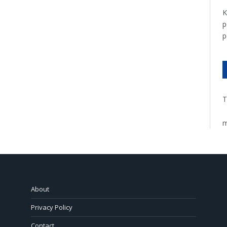
K
p
p
T
m
About
Privacy Policy
Contact