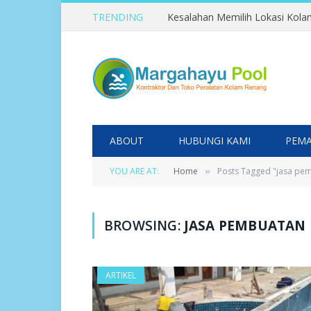
TRENDING
ABOUT
HUBUNGI KAMI
PEMA
YOU ARE AT:
Home
Posts Tagged "jasa pem
»
BROWSING:
JASA PEMBUATAN
ARTIKEL