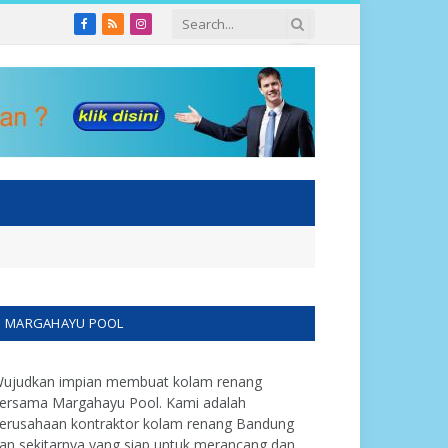
Facebook
RSS
Instagram
MARGAHAYU POOL
ujudkan impian membuat kolam renang
ersama Margahayu Pool. Kami adalah
erusahaan kontraktor kolam renang Bandung
an sekitarnya yang siap untuk merancang dan