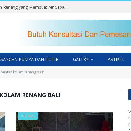
Kesalahan Memilih Lokasi Kolam Renang yang Membuat Air Cepat Kotor
SANGAN POMPA DAN FILTER
GALERY
ARTIKEL
buatan kolam renang bali"
 KOLAM RENANG BALI
W
ARTIKEL
b
p
d