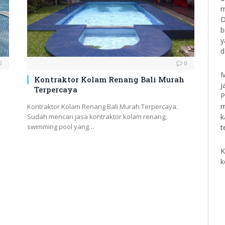
m
D
b
y
d
0
0
M
Kontraktor Kolam Renang Bali Murah
j
Terpercaya
P
m
Kontraktor Kolam Renang Bali Murah Terpercaya.
k
Sudah mencari jasa kontraktor kolam renang,
swimming pool yang…
t
K
k