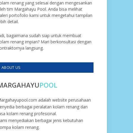
olam renang yang selesai dengan mengesankan
leh tim Margahayu Pool. Anda bisa melihat
aleri portofolio kami untuk mengetahui tampilan
ebih detail.
adi, bagaimana sudah siap untuk membuat
olam renang impian? Mari berkonsultasi dengan
ontraktornya langsung.
ABOUT US
MARGAHAYU
POOL
argahayupool.com adalah website perusahaan
enyedia berbagai peralatan kolam renang dan
asa kolam renang profesional.
ami menyediakan berbagai jenis kebutuhan
ompa kolam renang.