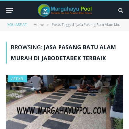
YOU ARE AT:
Home
Posts Tagged "Jasa Pasang Batu Alam Murah Di Jabodetabek Terbaik"
»
BROWSING:
JASA PASANG BATU ALAM
MURAH DI JABODETABEK TERBAIK
ARTIKEL