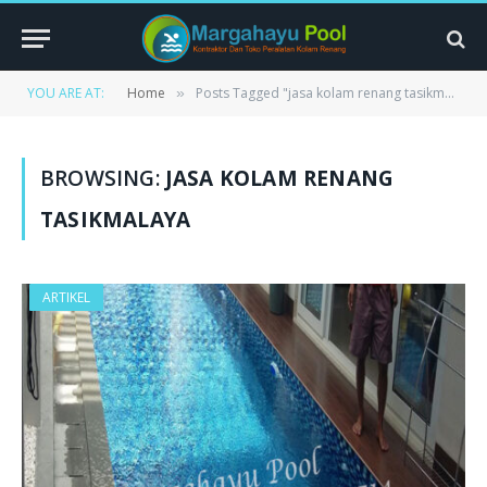
YOU ARE AT:
Home
Posts Tagged "jasa kolam renang tasikmalaya"
»
BROWSING:
JASA KOLAM RENANG
TASIKMALAYA
ARTIKEL