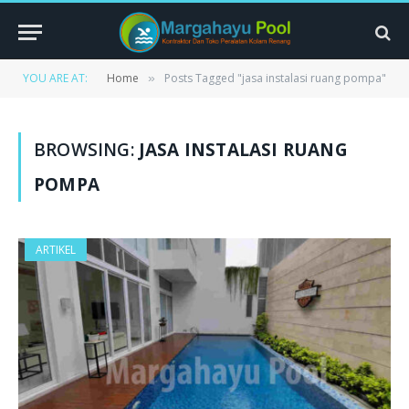
YOU ARE AT:
Home
Posts Tagged "jasa instalasi ruang pompa"
»
BROWSING:
JASA INSTALASI RUANG
POMPA
ARTIKEL