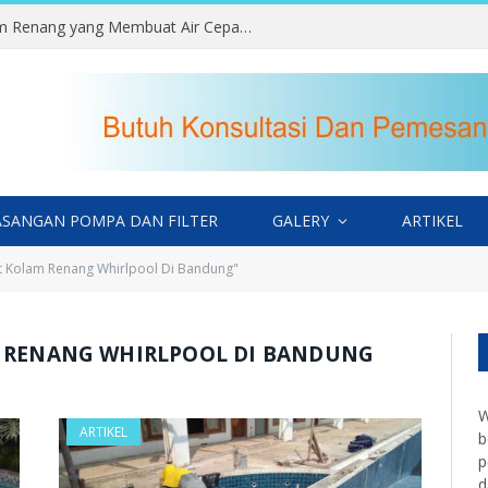
Kesalahan Memilih Lokasi Kolam Renang yang Membuat Air Cepat Kotor
SANGAN POMPA DAN FILTER
GALERY
ARTIKEL
t Kolam Renang Whirlpool Di Bandung"
M RENANG WHIRLPOOL DI BANDUNG
W
ARTIKEL
b
p
d