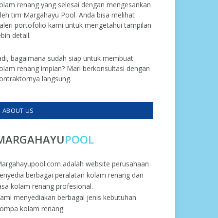
olam renang yang selesai dengan mengesankan
leh tim Margahayu Pool. Anda bisa melihat
aleri portofolio kami untuk mengetahui tampilan
ebih detail.
adi, bagaimana sudah siap untuk membuat
olam renang impian? Mari berkonsultasi dengan
ontraktornya langsung.
ABOUT US
MARGAHAYU
POOL
argahayupool.com adalah website perusahaan
enyedia berbagai peralatan kolam renang dan
asa kolam renang profesional.
ami menyediakan berbagai jenis kebutuhan
ompa kolam renang.