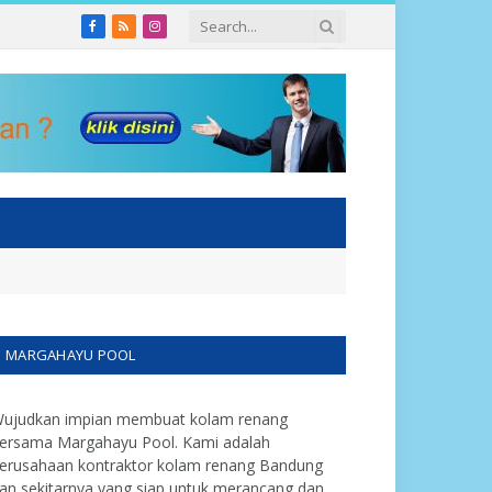
Facebook
RSS
Instagram
MARGAHAYU POOL
ujudkan impian membuat kolam renang
ersama Margahayu Pool. Kami adalah
erusahaan kontraktor kolam renang Bandung
an sekitarnya yang siap untuk merancang dan