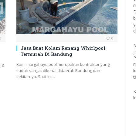
m
D
b
y
d
0
0
M
Jasa Buat Kolam Renang Whirlpool
j
Termurah Di Bandung
P
m
ng
Kami margahayu pool merupakan kontraktor yang
k
sudah sangat dikenal didaerah Bandung dan
sekitarnya. Saat ini…
t
K
k