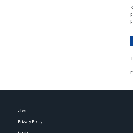
K
p
p
T
m
About
Privacy Policy
Contact