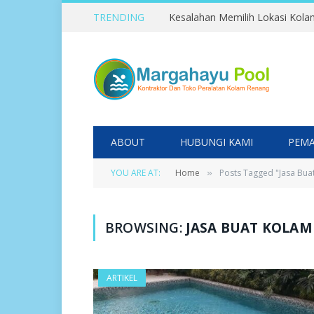
TRENDING
ABOUT
HUBUNGI KAMI
PEMA
YOU ARE AT:
Home
Posts Tagged "Jasa Bua
»
BROWSING:
JASA BUAT KOLA
ARTIKEL