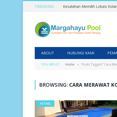
TRENDING
ABOUT
HUBUNGI KAMI
PEMA
YOU ARE AT:
Home
Posts Tagged "Cara Me
»
BROWSING:
CARA MERAWAT K
ARTIKEL