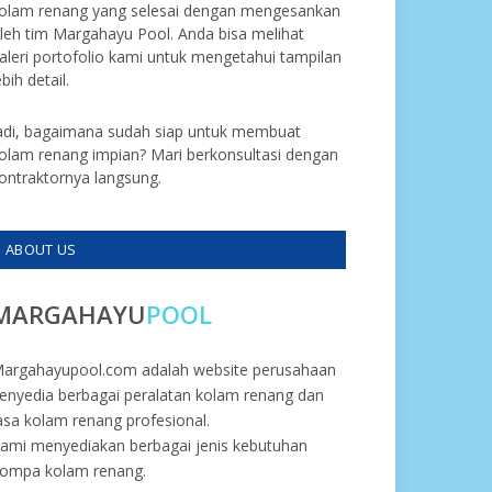
olam renang yang selesai dengan mengesankan
leh tim Margahayu Pool. Anda bisa melihat
aleri portofolio kami untuk mengetahui tampilan
ebih detail.
adi, bagaimana sudah siap untuk membuat
olam renang impian? Mari berkonsultasi dengan
ontraktornya langsung.
ABOUT US
MARGAHAYU
POOL
argahayupool.com adalah website perusahaan
enyedia berbagai peralatan kolam renang dan
asa kolam renang profesional.
ami menyediakan berbagai jenis kebutuhan
ompa kolam renang.