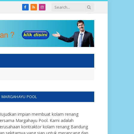
Facebook
RSS
Instagram
MARGAHAYU POOL
ujudkan impian membuat kolam renang
ersama Margahayu Pool. Kami adalah
erusahaan kontraktor kolam renang Bandung
an sekitarnya yang siap untuk merancang dan