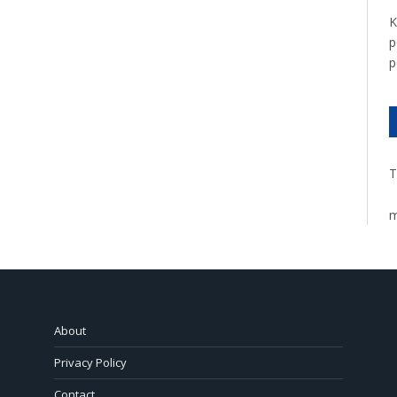
K
p
p
T
m
About
Privacy Policy
Contact