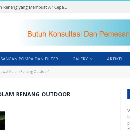
Kesalahan Memilih Lokasi Kolam Renang yang Membuat Air Cepat Kotor
SANGAN POMPA DAN FILTER
GALERY
ARTIKEL
rawat Kolam Renang Outdoor"
OLAM RENANG OUTDOOR
W
b
p
d