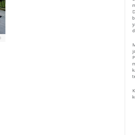
m
D
b
y
d
0
M
j
P
m
k
t
K
k