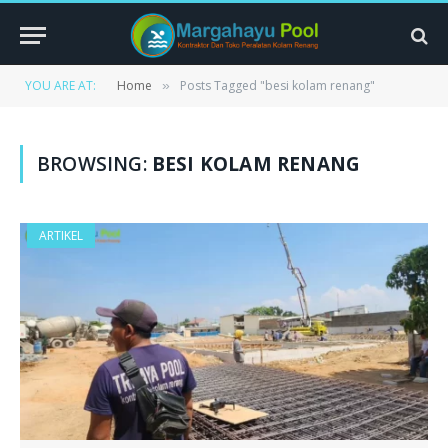
YOU ARE AT:
Home
Posts Tagged "besi kolam renang"
»
BROWSING:
BESI KOLAM RENANG
ARTIKEL