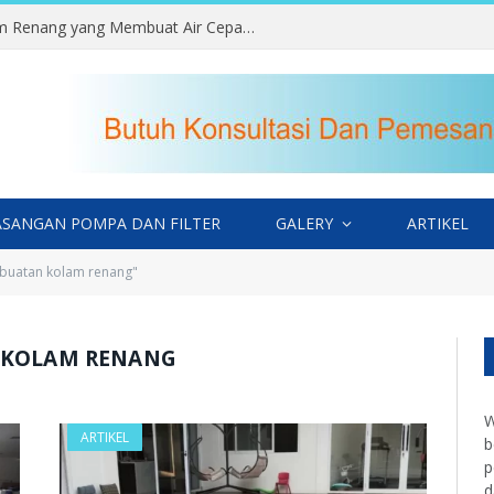
Kesalahan Memilih Lokasi Kolam Renang yang Membuat Air Cepat Kotor
SANGAN POMPA DAN FILTER
GALERY
ARTIKEL
mbuatan kolam renang"
 KOLAM RENANG
W
ARTIKEL
b
p
d