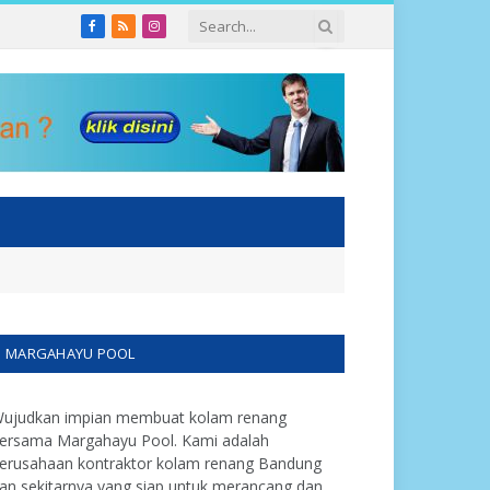
Facebook
RSS
Instagram
MARGAHAYU POOL
ujudkan impian membuat kolam renang
ersama Margahayu Pool. Kami adalah
erusahaan kontraktor kolam renang Bandung
an sekitarnya yang siap untuk merancang dan