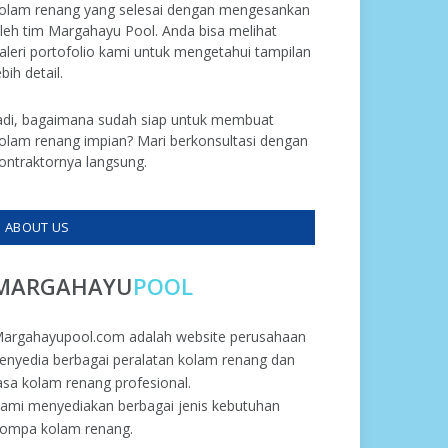
olam renang yang selesai dengan mengesankan
leh tim Margahayu Pool. Anda bisa melihat
aleri portofolio kami untuk mengetahui tampilan
ebih detail.
adi, bagaimana sudah siap untuk membuat
olam renang impian? Mari berkonsultasi dengan
ontraktornya langsung.
ABOUT US
MARGAHAYU
POOL
argahayupool.com adalah website perusahaan
enyedia berbagai peralatan kolam renang dan
asa kolam renang profesional.
ami menyediakan berbagai jenis kebutuhan
ompa kolam renang.