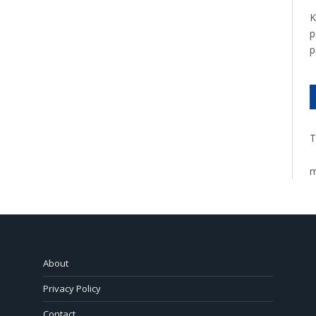
K
p
p
T
m
About
Privacy Policy
Contact