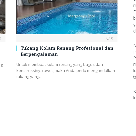
m
D
b
y
d
0
0
M
Tukang Kolam Renang Profesional dan
j
Berpengalaman
P
m
ng
Untuk membuat kolam renang yang bagus dan
k
konstruksinya awet, maka Anda perlu mengandalkan
tukang yang…
t
K
k