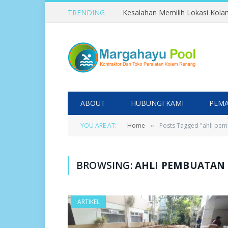
TRENDING
ABOUT
HUBUNGI KAMI
PEMA
YOU ARE AT:
Home
Posts Tagged "ahli pe
»
BROWSING:
AHLI PEMBUATAN
ARTIKEL