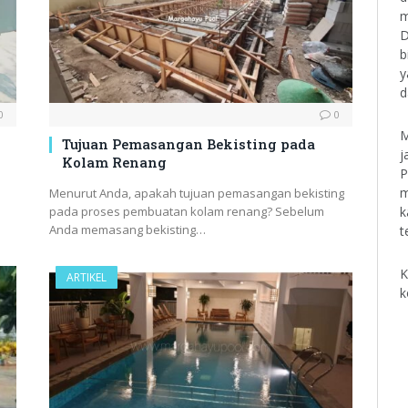
m
D
b
y
d
0
0
M
Tujuan Pemasangan Bekisting pada
j
Kolam Renang
P
m
Menurut Anda, apakah tujuan pemasangan bekisting
k
pada proses pembuatan kolam renang? Sebelum
Anda memasang bekisting…
t
K
ARTIKEL
k