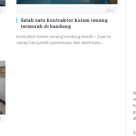
0
0
Salah satu kontraktor kolam renang
termurah di bandung
Kontraktor kolam renang bandung murah – Saat ini
setiap hari jumlah permintaan dari client kami…
M
r
h
p
d
0
S