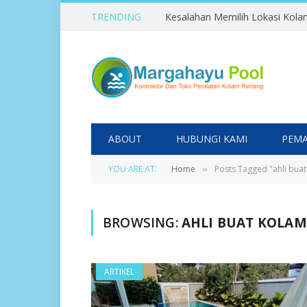
TRENDING
ABOUT
HUBUNGI KAMI
PEMA
YOU ARE AT:
Home
Posts Tagged "ahli bua
»
BROWSING:
AHLI BUAT KOLA
ARTIKEL