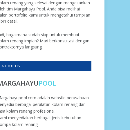
olam renang yang selesai dengan mengesankan
leh tim Margahayu Pool. Anda bisa melihat
aleri portofolio kami untuk mengetahui tampilan
ebih detail.
adi, bagaimana sudah siap untuk membuat
olam renang impian? Mari berkonsultasi dengan
ontraktornya langsung.
ABOUT US
MARGAHAYU
POOL
argahayupool.com adalah website perusahaan
enyedia berbagai peralatan kolam renang dan
asa kolam renang profesional.
ami menyediakan berbagai jenis kebutuhan
ompa kolam renang.