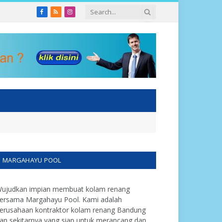
Facebook
RSS
Instagram
MARGAHAYU POOL
ujudkan impian membuat kolam renang
ersama Margahayu Pool. Kami adalah
erusahaan kontraktor kolam renang Bandung
an sekitarnya yang siap untuk merancang dan