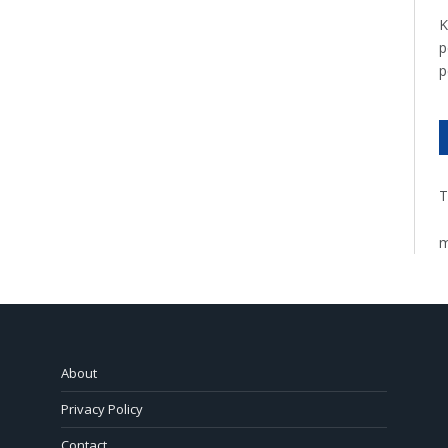
K
p
p
T
m
About
Privacy Policy
Contact