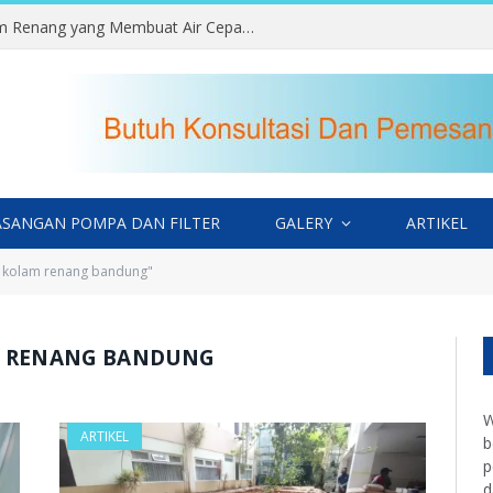
Kesalahan Memilih Lokasi Kolam Renang yang Membuat Air Cepat Kotor
SANGAN POMPA DAN FILTER
GALERY
ARTIKEL
t kolam renang bandung"
M RENANG BANDUNG
W
ARTIKEL
b
p
d