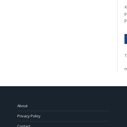
K
p
p
T
m
About
Privacy Policy
Contact