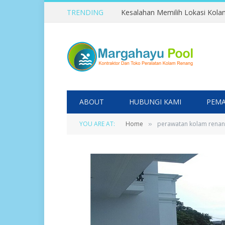
TRENDING
ABOUT
HUBUNGI KAMI
PEMA
YOU ARE AT:
Home
perawatan kolam rena
»