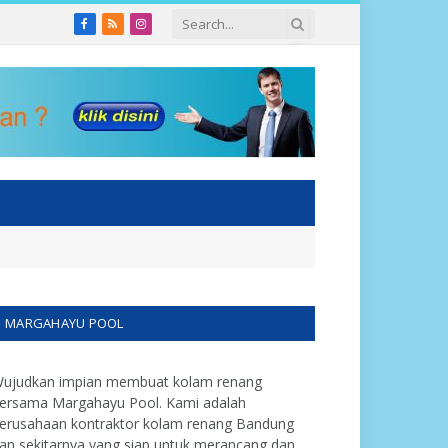
Facebook
RSS
Instagram
MARGAHAYU POOL
ujudkan impian membuat kolam renang
ersama Margahayu Pool. Kami adalah
erusahaan kontraktor kolam renang Bandung
an sekitarnya yang siap untuk merancang dan