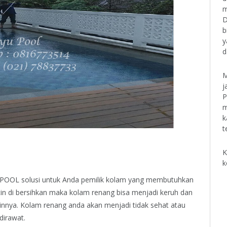
m
D
b
y
d
M
j
P
m
k
t
K
k
OL solusi untuk Anda pemilik kolam yang membutuhkan
tin di bersihkan maka kolam renang bisa menjadi keruh dan
ainnya. Kolam renang anda akan menjadi tidak sehat atau
dirawat.