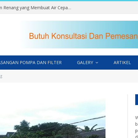
Kesalahan Memilih Lokasi Kolam Renang yang Membuat Air Cepat Kotor
SANGAN POMPA DAN FILTER
GALERY
ARTIKEL
ng
W
b
p
d