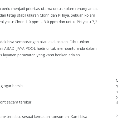
 perlu menjadi prioritas utama untuk kolam renang anda,
dan tetap stabil ukuran Clorin dan PHnya. Sebuah kolam
al yaitu: Clorin 1,0 ppm – 3,0 ppm dan untuk PH yaitu 7,2
idak bisa sembarangan atau asal-asalan. Dibutuhkan
u kami ABADI JAYA POOL hadir untuk membantu anda dalam
s layanan perawatan yang kami berikan adalah:
M
g agar bersih
r
h
p
rit secara terukur
d
S
ang tersebut sesuai kemauan konsumen. Kami bisa