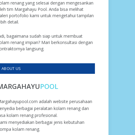
olam renang yang selesai dengan mengesankan
leh tim Margahayu Pool. Anda bisa melihat
aleri portofolio kami untuk mengetahui tampilan
ebih detail.
adi, bagaimana sudah siap untuk membuat
olam renang impian? Mari berkonsultasi dengan
ontraktornya langsung.
ABOUT US
MARGAHAYU
POOL
argahayupool.com adalah website perusahaan
enyedia berbagai peralatan kolam renang dan
asa kolam renang profesional.
ami menyediakan berbagai jenis kebutuhan
ompa kolam renang.