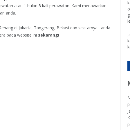
k
awatan atau 1 bulan 8 kali perawatan. Kami menawarkan
o
kan anda.
g
l
nang di Jakarta, Tangerang, Bekasi dan sekitarnya , anda
J
era pada website ini
sekarang!
k
k
M
p
j
K
p